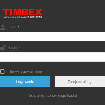
Emai
*
Hasło
*
Nie wylogowuj mnie
Zarejestruj się
Nie pamiętasz swojego hasła?